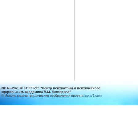
2014—2026 © КОГКБУЗ "Центр психиатрии и психического
здоровья им. академика В.М. Бехтерева"
© Использованы графические изображения проекта
icons8.com