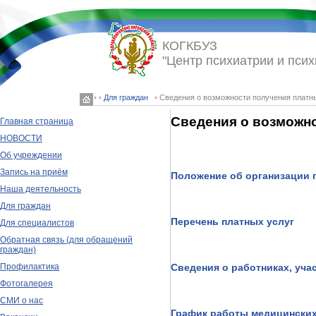
КОГКБУЗ
"Центр психиатрии и псих
◦ ◦
Для граждан
◦ Сведения о возможности получения платн
Сведения о возможно
Главная страница
НОВОСТИ
Об учреждении
Запись на приём
Положение об организации 
Наша деятельность
Для граждан
Перечень платных услуг
Для специалистов
Обратная связь (для обращений
граждан)
Профилактика
Сведения о работниках, уча
Фотогалерея
СМИ о нас
График работы медицинских