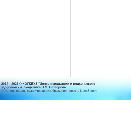
2014—2026 © КОГКБУЗ "Центр психиатрии и психического
здоровья им. академика В.М. Бехтерева"
© Использованы графические изображения проекта
icons8.com