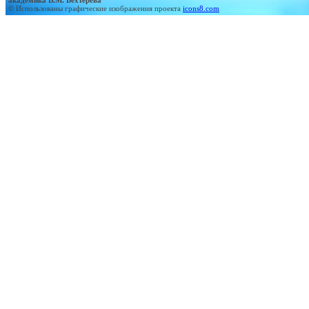
академика В.М. Бехтерева"
© Использованы графические изображения проекта
icons8.com