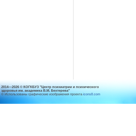
2014—2026 © КОГКБУЗ "Центр психиатрии и психического
здоровья им. академика В.М. Бехтерева"
© Использованы графические изображения проекта
icons8.com