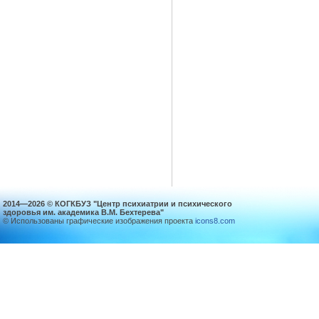
2014—2026 © КОГКБУЗ "Центр психиатрии и психического
здоровья им. академика В.М. Бехтерева"
© Использованы графические изображения проекта
icons8.com