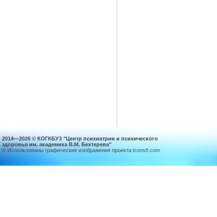
2014—2026 © КОГКБУЗ "Центр психиатрии и психического
здоровья им. академика В.М. Бехтерева"
© Использованы графические изображения проекта
icons8.com