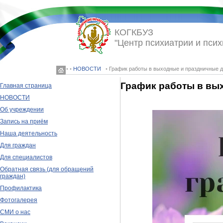
КОГКБУЗ
"Центр психиатрии и псих
◦ ◦
НОВОСТИ
◦ График работы в выходные и праздничные 
График работы в вы
Главная страница
НОВОСТИ
Об учреждении
Запись на приём
Наша деятельность
Для граждан
Для специалистов
Обратная связь (для обращений
граждан)
Профилактика
Фотогалерея
СМИ о нас