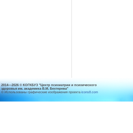
2014—2026 © КОГКБУЗ "Центр психиатрии и психического
здоровья им. академика В.М. Бехтерева"
© Использованы графические изображения проекта
icons8.com