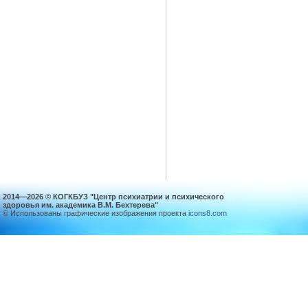
2014—2026 © КОГКБУЗ "Центр психиатрии и психического
здоровья им. академика В.М. Бехтерева"
© Использованы графические изображения проекта
icons8.com