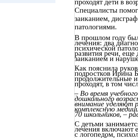
проходят дети в воз
Специалисты помога
заиканием, дисграф
патологиями.
В прошлом году бы
лечения: два диагн
психической патоло
развития речи, еще
заиканием и наруше
Как пояснила руков
подростков Ирина Б
продолжительные и 
проходят, в том числ
– Во время учебног
дошкольного возрас
внимание уделяют р
комплексную медици
70 школьников, – р
С детьми занимаетс
лечения включают 
с логопедом, психо