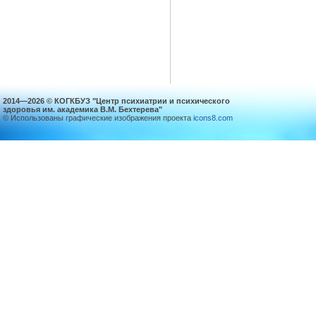
2014—2026 © КОГКБУЗ "Центр психиатрии и психического
здоровья им. академика В.М. Бехтерева"
© Использованы графические изображения проекта
icons8.com