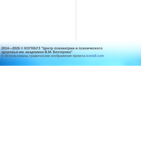
2014—2026 © КОГКБУЗ "Центр психиатрии и психического
здоровья им. академика В.М. Бехтерева"
© Использованы графические изображения проекта
icons8.com