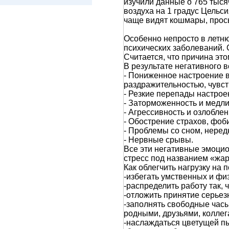
изучили данные о 765 тыся
воздуха на 1 градус Цельс
чаще видят кошмары, просы
Особенно непросто в летню
психических заболеваний. 
Считается, что причина эт
В результате негативного 
- Пониженное настроение в
раздражительностью, чувс
- Резкие перепады настрое
- Заторможенность и медли
- Агрессивность и озлоблен
- Обострение страхов, фоби
- Проблемы со сном, неред
- Нервные срывы.
Все эти негативные эмоци
стресс под названием «жар
Как облегчить нагрузку на
-избегать умственных и фи
-распределить работу так, 
-отложить принятие серьез
-заполнять свободные час
родными, друзьями, коллег
-наслаждаться цветущей пы