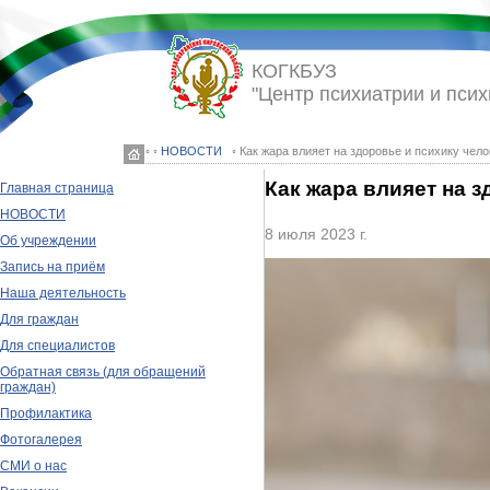
КОГКБУЗ
"Центр психиатрии и псих
◦ ◦
НОВОСТИ
◦ Как жара влияет на здоровье и психику чел
Как жара влияет на 
Главная страница
НОВОСТИ
8 июля 2023 г.
Об учреждении
Запись на приём
Наша деятельность
Для граждан
Для специалистов
Обратная связь (для обращений
граждан)
Профилактика
Фотогалерея
СМИ о нас